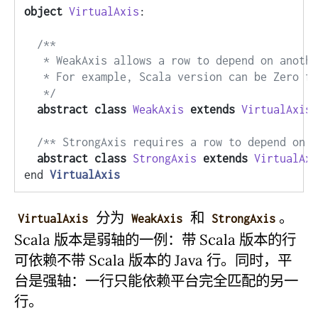
object
VirtualAxis
:

/**

   * WeakAxis allows a row to depend on anothe
   * For example, Scala version can be Zero fo
   */
abstract
class
WeakAxis
extends
VirtualAxis
/** StrongAxis requires a row to depend on a
abstract
class
StrongAxis
extends
VirtualAxi
end 
VirtualAxis
分为
和
。
VirtualAxis
WeakAxis
StrongAxis
Scala 版本是弱轴的一例：带 Scala 版本的行
可依赖不带 Scala 版本的 Java 行。同时，平
台是强轴：一行只能依赖平台完全匹配的另一
行。