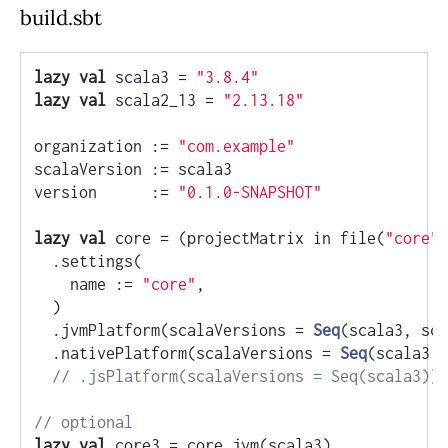
build.sbt
lazy
val
 scala3 = 
"3.8.4"
lazy
val
 scala2_13 = 
"2.13.18"
organization := 
"com.example"
scalaVersion := scala3

version      := 
"0.1.0-SNAPSHOT"
lazy
val
 core = (projectMatrix in file(
"core"
)
  .settings(

    name := 
"core"
,

  )

  .jvmPlatform(scalaVersions = 
Seq
(scala3, sca
  .nativePlatform(scalaVersions = 
Seq
(scala3, 
// .jsPlatform(scalaVersions = Seq(scala3))
// optional
lazy
val