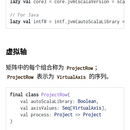
lazy
val
 core3 = core.jvm(scalaVersion = scala
// For Java
lazy
val
 intf0 = intf.jvm(autoScalaLibrary = 
f
虚拟轴
矩阵中的每个组合称为
；
ProjectRow
表示为
的序列。
ProjectRow
VirtualAxis
final
class
ProjectRow
(
    val autoScalaLibrary: 
Boolean
,

    val axisValues: 
Seq
[
VirtualAxis
],

    val process: 
Project
 => 
Project
)