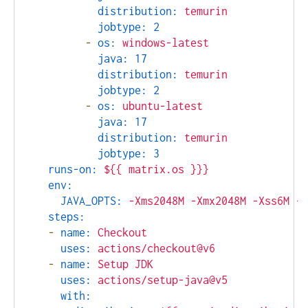
distribution:
temurin
jobtype:
2
-
os:
windows-latest
java:
17
distribution:
temurin
jobtype:
2
-
os:
ubuntu-latest
java:
17
distribution:
temurin
jobtype:
3
runs-on:
${{
matrix.os
}}}
env:
JAVA_OPTS:
-Xms2048M
-Xmx2048M
-Xss6M
-D
steps:
-
name:
Checkout
uses:
actions/checkout@v6
-
name:
Setup
JDK
uses:
actions/setup-java@v5
with: