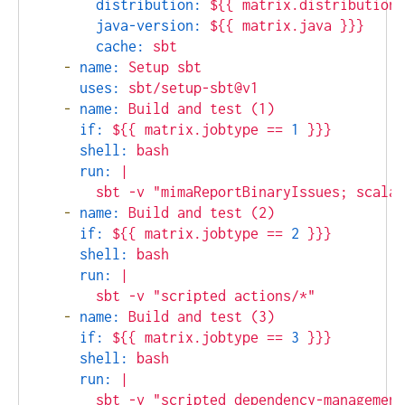
distribution:
${{
matrix.distribution
java-version:
${{
matrix.java
}}}
cache:
sbt
-
name:
Setup
sbt
uses:
sbt/setup-sbt@v1
-
name:
Build
and
test
(1)
if:
${{
matrix.jobtype
==
1
}}}
shell:
bash
run:
|

-
name:
Build
and
test
(2)
if:
${{
matrix.jobtype
==
2
}}}
shell:
bash
run:
|

-
name:
Build
and
test
(3)
if:
${{
matrix.jobtype
==
3
}}}
shell:
bash
run:
|
