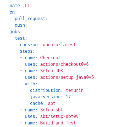
name:
CI
on:
pull_request:
push:
jobs:
test:
runs-on:
ubuntu-latest
steps:
-
name:
Checkout
uses:
actions/checkout@v6
-
name:
Setup
JDK
uses:
actions/setup-java@v5
with:
distribution:
temurin
java-version:
17
cache:
sbt
-
name:
Setup
sbt
uses:
sbt/setup-sbt@v1
-
name:
Build
and
Test