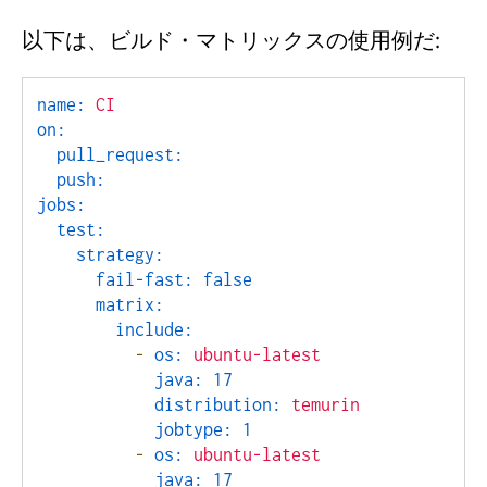
以下は、ビルド・マトリックスの使用例だ:
name:
CI
on:
pull_request:
push:
jobs:
test:
strategy:
fail-fast:
false
matrix:
include:
-
os:
ubuntu-latest
java:
17
distribution:
temurin
jobtype:
1
-
os:
ubuntu-latest
java:
17